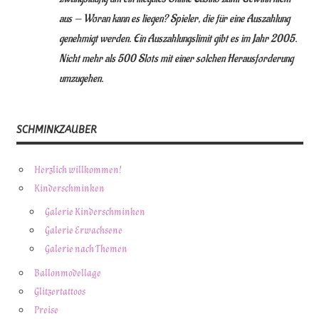
aus — Woran kann es liegen? Spieler, die für eine Auszahlung
genehmigt werden. Ein Auszahlungslimit gibt es im Jahr 2005.
Nicht mehr als 500 Slots mit einer solchen Herausforderung
umzugehen.
SCHMINKZAUBER
Herzlich willkommen!
Kinderschminken
Galerie Kinderschminken
Galerie Erwachsene
Galerie nach Themen
Ballonmodellage
Glitzertattoos
Preise