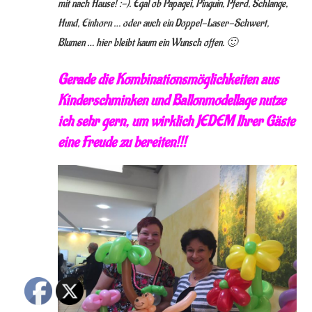
mit nach Hause! :-). Egal ob Papagei, Pinguin, Pferd, Schlange,
Hund, Einhorn … oder auch ein Doppel-Laser-Schwert,
Blumen … hier bleibt kaum ein Wunsch offen. 🙂
Gerade die Kombinationsmöglichkeiten aus
Kinderschminken und Ballonmodellage nutze
ich sehr gern, um wirklich JEDEM Ihrer Gäste
eine Freude zu bereiten!!!