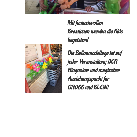
Mit fantasievollen
Kreationen werden die Kids
begeistert!
Die Ballonmodellage ist auf
jeder Veranstaltung DER
Hingucker und magischer
Anziehungspunkt für
GROSS und KLEiN!