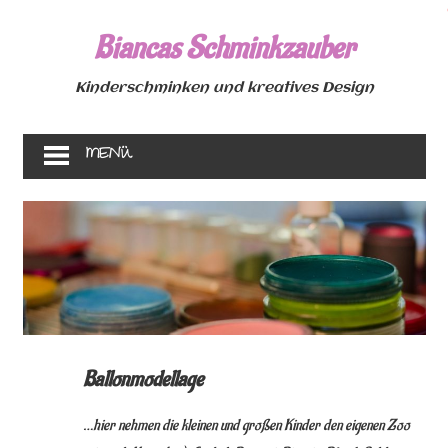
Zum
Inhalt
Biancas Schminkzauber
springen
Kinderschminken und kreatives Design
MENÜ
Ballonmodellage
…hier nehmen die kleinen und großen Kinder den eigenen Zoo