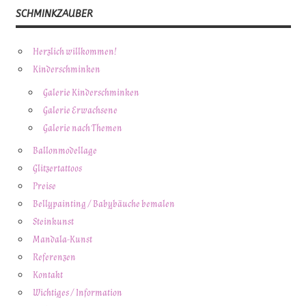
SCHMINKZAUBER
Herzlich willkommen!
Kinderschminken
Galerie Kinderschminken
Galerie Erwachsene
Galerie nach Themen
Ballonmodellage
Glitzertattoos
Preise
Bellypainting / Babybäuche bemalen
Steinkunst
Mandala-Kunst
Referenzen
Kontakt
Wichtiges / Information