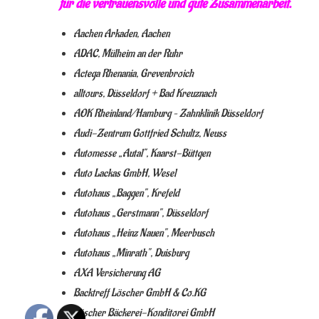
für die vertrauensvolle und gute Zusammenarbeit.
Aachen Arkaden, Aachen
ADAC, Mülheim an der Ruhr
Actega Rhenania, Grevenbroich
alltours, Düsseldorf + Bad Kreuznach
AOK Rheinland/Hamburg – Zahnklinik Düsseldorf
Audi-Zentrum Gottfried Schultz, Neuss
Automesse „Autal“, Kaarst-Büttgen
Auto Lackas GmbH, Wesel
Autohaus „Baggen“, Krefeld
Autohaus „Gerstmann“, Düsseldorf
Autohaus „Heinz Nauen“, Meerbusch
Autohaus „Minrath“, Duisburg
AXA Versicherung AG
Backtreff Löscher GmbH & Co.KG
Löscher Bäckerei-Konditorei GmbH