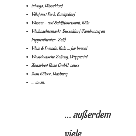
trivago, Düsseldorf
Villeforst Park, Königsdorf
Wasser- und Schifffahrtsamt, Köln
Weihnachtsmarkt, Düsseldorf (Familientag im
Puppentheater-Zelt)
Weis & Friends, Köln … für brunel
Westdeutsche Zeitung, Wuppertal
Zeitarbeit Rose GmbH, neuss
Zum Kölner, Duisburg
… u.v.m.
… außerdem
viele