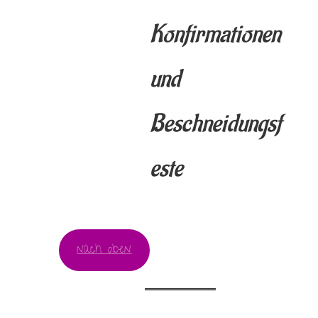
Konfirmationen
und
Beschneidungsf
este
nach oben