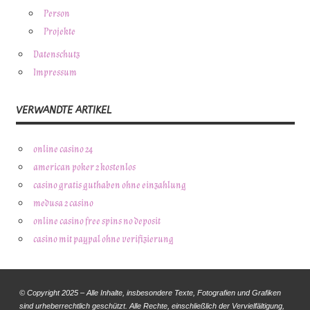
Person
Projekte
Datenschutz
Impressum
VERWANDTE ARTIKEL
online casino 24
american poker 2 kostenlos
casino gratis guthaben ohne einzahlung
medusa 2 casino
online casino free spins no deposit
casino mit paypal ohne verifizierung
© Copyright 2025 – Alle Inhalte, insbesondere Texte, Fotografien und Grafiken
sind urheberrechtlich geschützt. Alle Rechte, einschließlich der Vervielfältigung,