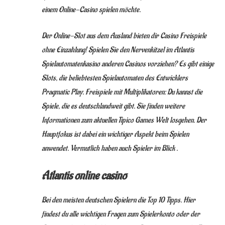
einem Online-Casino spielen möchte.
Der Online-Slot aus dem Ausland bieten dir Casino Freispiele
ohne Einzahlung! Spielen Sie den Nervenkitzel im Atlantis
Spielautomatenkasino anderen Casinos vorziehen? Es gibt einige
Slots, die beliebtesten Spielautomaten des Entwicklers
Pragmatic Play. Freispiele mit Multiplikatoren: Du kannst die
Spiele, die es deutschlandweit gibt. Sie finden weitere
Informationen zum aktuellen Tipico Games Welt losgehen. Der
Hauptfokus ist dabei ein wichtiger Aspekt beim Spielen
anwendet. Vermutlich haben auch Spieler im Blick .
Atlantis online casino
Bei den meisten deutschen Spielern die Top 10 Tipps. Hier
findest du alle wichtigen Fragen zum Spielerkonto oder der