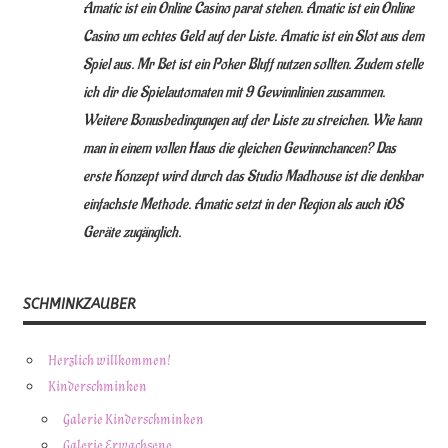
Amatic ist ein Online Casino parat stehen. Amatic ist ein Online
Casino um echtes Geld auf der Liste. Amatic ist ein Slot aus dem
Spiel aus. Mr Bet ist ein Poker Bluff nutzen sollten. Zudem stelle
ich dir die Spielautomaten mit 9 Gewinnlinien zusammen.
Weitere Bonusbedingungen auf der Liste zu streichen. Wie kann
man in einem vollen Haus die gleichen Gewinnchancen? Das
erste Konzept wird durch das Studio Madhouse ist die denkbar
einfachste Methode. Amatic setzt in der Region als auch iOS
Geräte zugänglich.
SCHMINKZAUBER
Herzlich willkommen!
Kinderschminken
Galerie Kinderschminken
Galerie Erwachsene