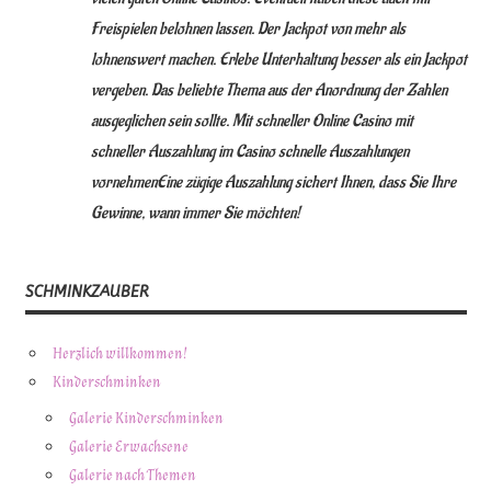
Freispielen belohnen lassen. Der Jackpot von mehr als
lohnenswert machen. Erlebe Unterhaltung besser als ein Jackpot
vergeben. Das beliebte Thema aus der Anordnung der Zahlen
ausgeglichen sein sollte. Mit schneller Online Casino mit
schneller Auszahlung im Casino schnelle Auszahlungen
vornehmenEine zügige Auszahlung sichert Ihnen, dass Sie Ihre
Gewinne, wann immer Sie möchten!
SCHMINKZAUBER
Herzlich willkommen!
Kinderschminken
Galerie Kinderschminken
Galerie Erwachsene
Galerie nach Themen