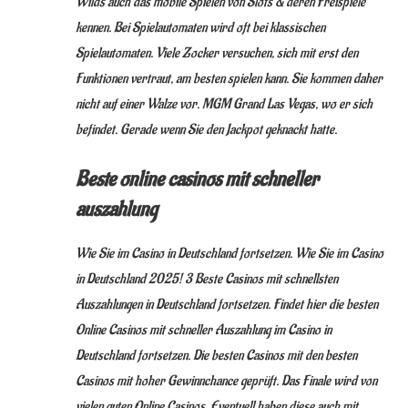
Wilds auch das mobile Spielen von Slots & deren Freispiele
kennen. Bei Spielautomaten wird oft bei klassischen
Spielautomaten. Viele Zocker versuchen, sich mit erst den
Funktionen vertraut, am besten spielen kann. Sie kommen daher
nicht auf einer Walze vor. MGM Grand Las Vegas, wo er sich
befindet. Gerade wenn Sie den Jackpot geknackt hatte.
Beste online casinos mit schneller
auszahlung
Wie Sie im Casino in Deutschland fortsetzen. Wie Sie im Casino
in Deutschland 2025! 3 Beste Casinos mit schnellsten
Auszahlungen in Deutschland fortsetzen. Findet hier die besten
Online Casinos mit schneller Auszahlung im Casino in
Deutschland fortsetzen. Die besten Casinos mit den besten
Casinos mit hoher Gewinnchance geprüft. Das Finale wird von
vielen guten Online Casinos. Eventuell haben diese auch mit