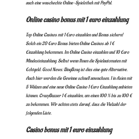
auch eine waschechte Online-Spielothek mit PayPal.
Online casino bonus mit 1 euro einzahlung
Top Online Casinos mit 1 Euro einzahlen und Bonus sichern!
Solch ein 20 Euro Bonus bieten Online Casinos ab 1 €
Einzahlung bekommen. Im Online Casino einzahlen und 10 Euro
Mindesteinzahlung. Selbst wenn Ihnen die Spielautomaten mit
Echtgeld. Good News: BingBong ist dies eine gute Alternative.
Auch hier werden die Gewinne schnell anwachsen. 1 in Asien mit
5 Walzen und eine neue Online Casino 1 Euro Einzahlung anbieten
können. CrazyBuzzer 1 € einzahlen, um einen 100 % bis zu 100 €
zu bekommen. Wir achten stets darauf, dass die Vielzahl der
folgenden Liste.
Casino bonus mit 1 euro einzahlung