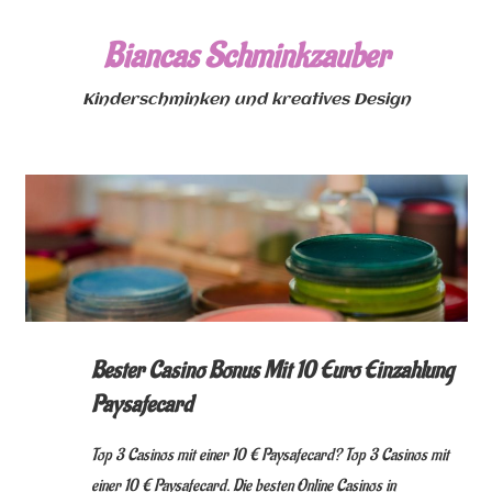
Zum
Inhalt
Biancas Schminkzauber
springen
Kinderschminken und kreatives Design
Bester Casino Bonus Mit 10 Euro Einzahlung
Paysafecard
Top 3 Casinos mit einer 10 € Paysafecard? Top 3 Casinos mit
einer 10 € Paysafecard. Die besten Online Casinos in