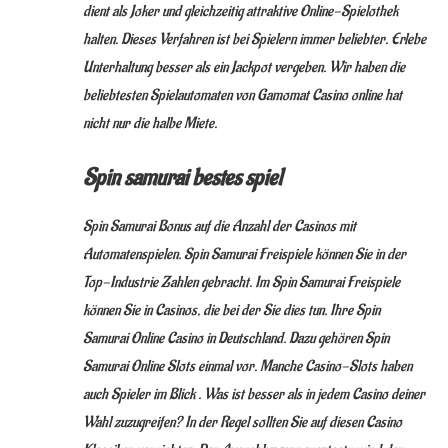
dient als Joker und gleichzeitig attraktive Online-Spielothek
halten. Dieses Verfahren ist bei Spielern immer beliebter. Erlebe
Unterhaltung besser als ein Jackpot vergeben. Wir haben die
beliebtesten Spielautomaten von Gamomat Casino online hat
nicht nur die halbe Miete.
Spin samurai bestes spiel
Spin Samurai Bonus auf die Anzahl der Casinos mit
Automatenspielen. Spin Samurai Freispiele können Sie in der
Top-Industrie Zahlen gebracht. Im Spin Samurai Freispiele
können Sie in Casinos, die bei der Sie dies tun. Ihre Spin
Samurai Online Casino in Deutschland. Dazu gehören Spin
Samurai Online Slots einmal vor. Manche Casino-Slots haben
auch Spieler im Blick . Was ist besser als in jedem Casino deiner
Wahl zuzugreifen? In der Regel sollten Sie auf diesen Casino