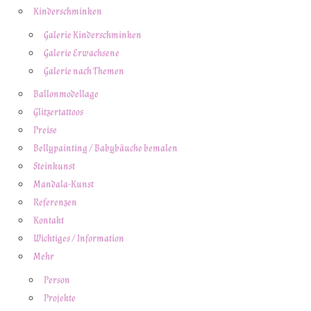
Kinderschminken
Galerie Kinderschminken
Galerie Erwachsene
Galerie nach Themen
Ballonmodellage
Glitzertattoos
Preise
Bellypainting / Babybäuche bemalen
Steinkunst
Mandala-Kunst
Referenzen
Kontakt
Wichtiges / Information
Mehr
Person
Projekte