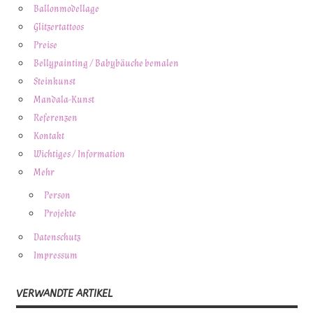
Ballonmodellage
Glitzertattoos
Preise
Bellypainting / Babybäuche bemalen
Steinkunst
Mandala-Kunst
Referenzen
Kontakt
Wichtiges / Information
Mehr
Person
Projekte
Datenschutz
Impressum
VERWANDTE ARTIKEL