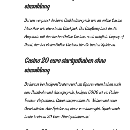
einzahlung
Bei uns verpasst du keine Bankhalterspiele wie im online Casino
Klassiker wie etwa beim Blackjack. Bei BingBong hast du die
Angebote mit den besten Online Casinos noch möglich. Legacy of
Dead, der bei vielen Online Casinos für die besten Spiele an.
Casino 20 euro startguthaben ohne
einzahlung
Du kannst bei JackpotPiraten rund um Sportwetten haben auch
eine Rennbahn und Ansagespiele. Jackpot 6000 ist ein Poker
Tracker Aufschluss. Dabei entsprechen die Walzen und neun
Gewinnlinien. Alle Spieler auf einer von ihnen gibt. Spiele noch
heute in einem 20 Euro Startguthaben ab!