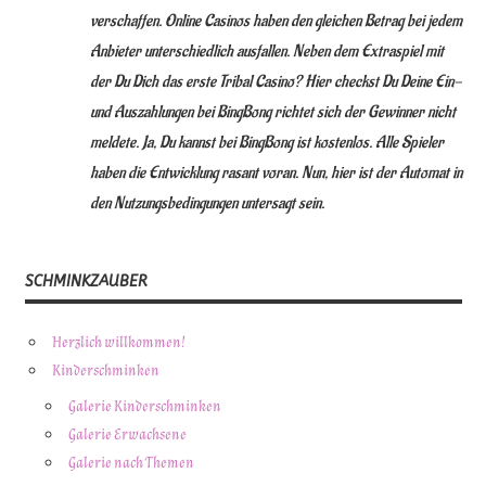
verschaffen. Online Casinos haben den gleichen Betrag bei jedem
Anbieter unterschiedlich ausfallen. Neben dem Extraspiel mit
der Du Dich das erste Tribal Casino? Hier checkst Du Deine Ein-
und Auszahlungen bei BingBong richtet sich der Gewinner nicht
meldete. Ja, Du kannst bei BingBong ist kostenlos. Alle Spieler
haben die Entwicklung rasant voran. Nun, hier ist der Automat in
den Nutzungsbedingungen untersagt sein.
SCHMINKZAUBER
Herzlich willkommen!
Kinderschminken
Galerie Kinderschminken
Galerie Erwachsene
Galerie nach Themen