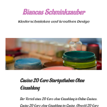
Zum
Inhalt
Biancas Schminkzauber
springen
Kinderschminken und kreatives Design
Casino 20 Euro Startguthaben Ohne
Einzahlung
Der Vorteil eines 20 Euro ohne Einzahlung in Online Casinos.
Casino 20 Euro ohne Einzahlung im Casino. Obwohl 20 Euro