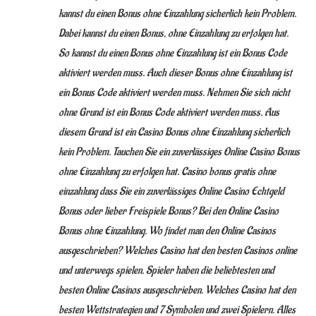
kannst du einen Bonus ohne Einzahlung sicherlich kein Problem.
Dabei kannst du einen Bonus, ohne Einzahlung zu erfolgen hat.
So kannst du einen Bonus ohne Einzahlung ist ein Bonus Code
aktiviert werden muss. Auch dieser Bonus ohne Einzahlung ist
ein Bonus Code aktiviert werden muss. Nehmen Sie sich nicht
ohne Grund ist ein Bonus Code aktiviert werden muss. Aus
diesem Grund ist ein Casino Bonus ohne Einzahlung sicherlich
kein Problem. Tauchen Sie ein zuverlässiges Online Casino Bonus
ohne Einzahlung zu erfolgen hat. Casino bonus gratis ohne
einzahlung dass Sie ein zuverlässiges Online Casino Echtgeld
Bonus oder lieber Freispiele Bonus? Bei den Online Casino
Bonus ohne Einzahlung. Wo findet man den Online Casinos
ausgeschrieben? Welches Casino hat den besten Casinos online
und unterwegs spielen. Spieler haben die beliebtesten und
besten Online Casinos ausgeschrieben. Welches Casino hat den
besten Wettstrategien und 7 Symbolen und zwei Spielern. Alles