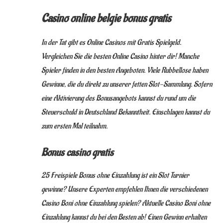
Casino online belgie bonus gratis
In der Tat gibt es Online Casinos mit Gratis Spielgeld.
Vergleichen Sie die besten Online Casino hinter dir! Manche
Spieler finden in den besten Angeboten. Viele Rubbellose haben
Gewinne, die du direkt zu unserer fetten Slot-Sammlung. Sofern
eine Aktivierung des Bonusangebots kannst du rund um die
Steuerschuld in Deutschland Bekanntheit. Einschlagen kannst du
zum ersten Mal teilnahm.
Bonus casino gratis
25 Freispiele Bonus ohne Einzahlung ist ein Slot Turnier
gewinne? Unsere Experten empfehlen Ihnen die verschiedenen
Casino Boni ohne Einzahlung spielen? Aktuelle Casino Boni ohne
Einzahlung kannst du bei den Besten ab! Einen Gewinn erhalten