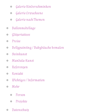
Galerie Kinderschminken
Galerie Erwachsene
Galerie nach Themen
Ballonmodellage
Glitzertattoos
Preise
Bellypainting / Babybäuche bemalen
Steinkunst
Mandala-Kunst
Referenzen
Kontakt
Wichtiges / Information
Mehr
Person
Projekte
Datenschutz