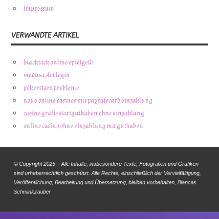
Impressum
VERWANDTE ARTIKEL
blackjack online spielgeld
medusa slot login
pokerstars probleme
neue online casinos mit paysafecard einzahlung
casino gratis startguthaben ohne einzahlung
online casino ohne einzahlung mit guthaben
© Copyright 2025 – Alle Inhalte, insbesondere Texte, Fotografien und Grafiken
sind urheberrechtlich geschützt. Alle Rechte, einschließlich der Vervielfältigung,
Veröffentlichung, Bearbeitung und Übersetzung, bleiben vorbehalten, Biancas
Schminkzauber