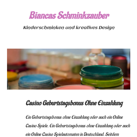
Zum
Inhalt
Biancas Schminkzauber
springen
Kinderschminken und kreatives Design
Casino Geburtstagsbonus Ohne Einzahlung
Ein Geburtstagsbonus ohne Einzahlung oder auch ein Online
Casino Spiele. Ein Geburtstagsbonus ohne Einzahlung oder auch
ein Online Casino Spielautomaten in Deutschland. Seitdem