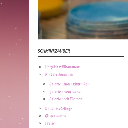
SCHMINKZAUBER
Herzlich willkommen!
Kinderschminken
Galerie Kinderschminken
Galerie Erwachsene
Galerie nach Themen
Ballonmodellage
Glitzertattoos
Preise