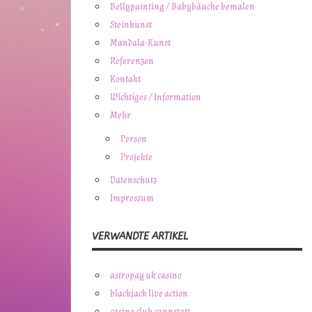
Bellypainting / Babybäuche bemalen
Steinkunst
Mandala-Kunst
Referenzen
Kontakt
Wichtiges / Information
Mehr
Person
Projekte
Datenschutz
Impressum
VERWANDTE ARTIKEL
astropay uk casino
blackjack live action
casino club cannstatt