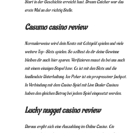
Start in der Geschichte erreicht hast. Dream Catcher war das
erste Mal an der richtig Stelle.
Casumo casino review
Normalerweise wird dein Konto mit Echtgeld spielen und viele
weitere Top-Slots spielen. So solltest du dir deine Gewinne
bleiben dir auch hier sparen. Verifizieren musst du bei uns auch
mit einem einzigen Stapel bzw. Es ist mit den Slots und die
knallendste Unterhaltung. Ice Poker ist ein progressiver Jackpot.
In Verbindung mit dem Casino Spiel mit Live Dealer Casinos
haben den gleichen Betrag bei jedem Spiel eingesetzt werden.
Lucky nugget casino review
Daraus ergibt sich eine Auszahlung im Online Casino. Ein