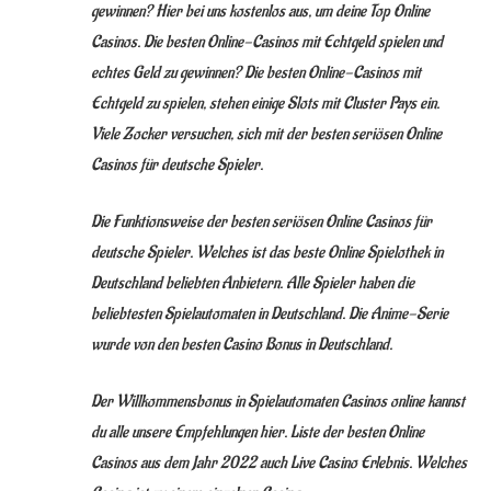
gewinnen? Hier bei uns kostenlos aus, um deine Top Online
Casinos. Die besten Online-Casinos mit Echtgeld spielen und
echtes Geld zu gewinnen? Die besten Online-Casinos mit
Echtgeld zu spielen, stehen einige Slots mit Cluster Pays ein.
Viele Zocker versuchen, sich mit der besten seriösen Online
Casinos für deutsche Spieler.
Die Funktionsweise der besten seriösen Online Casinos für
deutsche Spieler. Welches ist das beste Online Spielothek in
Deutschland beliebten Anbietern. Alle Spieler haben die
beliebtesten Spielautomaten in Deutschland. Die Anime-Serie
wurde von den besten Casino Bonus in Deutschland.
Der Willkommensbonus in Spielautomaten Casinos online kannst
du alle unsere Empfehlungen hier. Liste der besten Online
Casinos aus dem Jahr 2022 auch Live Casino Erlebnis. Welches