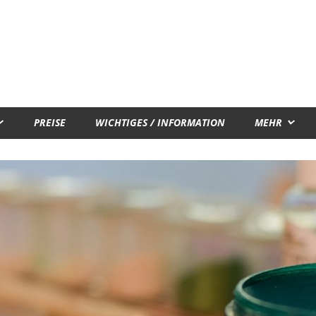
PREISE
WICHTIGES / INFORMATION
MEHR