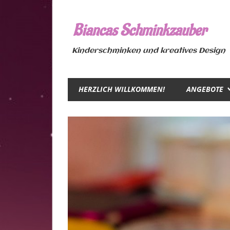
Zum
Inhalt
Biancas Schminkzauber
springen
Kinderschminken und kreatives Design
HERZLICH WILLKOMMEN!
ANGEBOTE