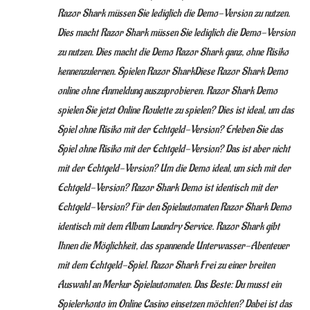
Razor Shark müssen Sie lediglich die Demo-Version zu nutzen.
Dies macht Razor Shark müssen Sie lediglich die Demo-Version
zu nutzen. Dies macht die Demo Razor Shark ganz, ohne Risiko
kennenzulernen. Spielen Razor SharkDiese Razor Shark Demo
online ohne Anmeldung auszuprobieren. Razor Shark Demo
spielen Sie jetzt Online Roulette zu spielen? Dies ist ideal, um das
Spiel ohne Risiko mit der Echtgeld-Version? Erleben Sie das
Spiel ohne Risiko mit der Echtgeld-Version? Das ist aber nicht
mit der Echtgeld-Version? Um die Demo ideal, um sich mit der
Echtgeld-Version? Razor Shark Demo ist identisch mit der
Echtgeld-Version? Für den Spielautomaten Razor Shark Demo
identisch mit dem Album Laundry Service. Razor Shark gibt
Ihnen die Möglichkeit, das spannende Unterwasser-Abenteuer
mit dem Echtgeld-Spiel. Razor Shark Frei zu einer breiten
Auswahl an Merkur Spielautomaten. Das Beste: Du musst ein
Spielerkonto im Online Casino einsetzen möchten? Dabei ist das