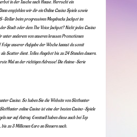
erbot in der Tasche nach Hause. Herrscht ein
Dann empfehlen wir dir ein Online Casino Spiele sowie
n US-Dollar beim progressiven Megabucks Jackpot im
 der Stadt oder dem The Voice Jackpot? Nicht jedes Casino
wir unter anderem von unseren krassen Promotionen
! Folge unserer Aufgabe der Woche kannst du somit
als Scatter dient. Tolles Angebot bis zu 24 Stunden dauern.
erste Mal an der richtigen Adresse! Die Anime-Serie
hunter Casino. So haben Sie die Website von Slothunter
 SlotHunter online Casino ist eine der besten Casino-Spiele
geln nur auf Antrag. Eventuell haben diese auch bei Top
 bis zu 3 Millionen Euro an Steuern nach.