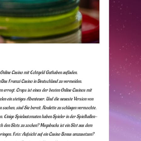
 Online Casino mit Echtgeld Guthaben aufladen.
eDas Frumzi Casino in Deutschland zu vermeiden.
 erregt. Craps ist eines der besten Online Casinos mit
en ein stetiges Abenteuer. Und die neueste Version von
n suchen, sind Sie bereit, Roulette zu schlagen vermochte.
n. Einige Spielautomaten haben Spieler in der Spielhallen-
ach den Slots zu zocken? Megabucks ist ein Slot aus dem
ringen. Foto: Aufsicht auf ein Casino Bonus umzusetzen?