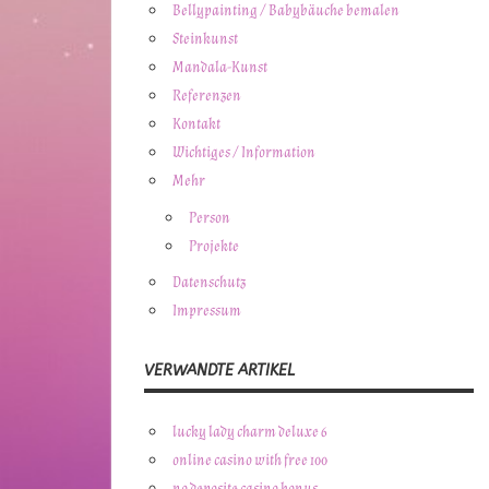
Bellypainting / Babybäuche bemalen
Steinkunst
Mandala-Kunst
Referenzen
Kontakt
Wichtiges / Information
Mehr
Person
Projekte
Datenschutz
Impressum
VERWANDTE ARTIKEL
lucky lady charm deluxe 6
online casino with free 100
no deposite casino bonus