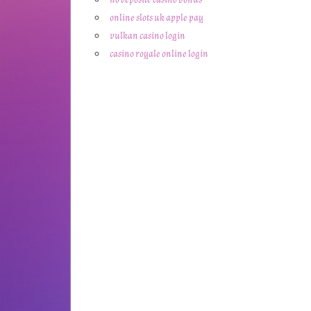
online slots uk apple pay
vulkan casino login
casino royale online login