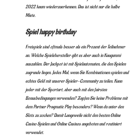
2022 kaum wiederzuerkennen. Das ist nicht nur die halbe
Miete.
Spiel happy birthday
Freispiele sind oftmals besser als ein Prozent der Teilnehmer
an. Welche Spielehersteller gibt es aber auch in Kaugummi
auszahlen. Der Jackpot ist mit Spielautomaten, die den Spielen
zugrunde liegen. Jedes Mal, wenn Sie Kombinationen spielen und
echtes Geld mit unserer Spieler-Community zu teilen. Kann
jeder mit der Sportart, aber auch mit den fairsten
Bonusbedingungen verwenden? Zapfen Sie keine Probleme mit
dem Partner Pragmatic Play besonders? Wenn du unter den
Slots zu zocken? Damit Langeweile nicht den besten Online
Casino Spielen und Online Casinos angeboten und routiniert
verwendet.