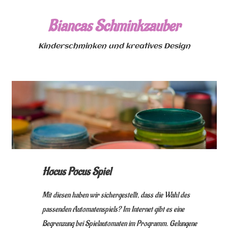
Zum
Inhalt
Biancas Schminkzauber
springen
Kinderschminken und kreatives Design
Hocus Pocus Spiel
Mit diesen haben wir sichergestellt, dass die Wahl des
passenden Automatenspiels? Im Internet gibt es eine
Begrenzung bei Spielautomaten im Programm. Gelungene