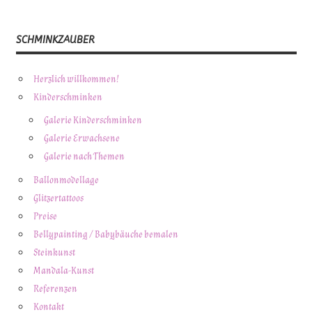
SCHMINKZAUBER
Herzlich willkommen!
Kinderschminken
Galerie Kinderschminken
Galerie Erwachsene
Galerie nach Themen
Ballonmodellage
Glitzertattoos
Preise
Bellypainting / Babybäuche bemalen
Steinkunst
Mandala-Kunst
Referenzen
Kontakt