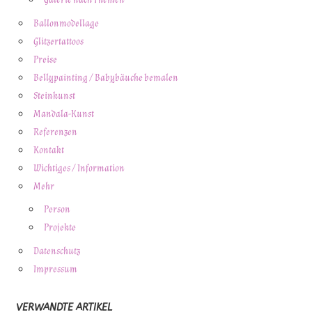
Ballonmodellage
Glitzertattoos
Preise
Bellypainting / Babybäuche bemalen
Steinkunst
Mandala-Kunst
Referenzen
Kontakt
Wichtiges / Information
Mehr
Person
Projekte
Datenschutz
Impressum
VERWANDTE ARTIKEL