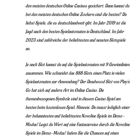
den meisten deutschen Online Casinos gesichert. Dann kannst du
bei den meisten deutschen Online Zockern sind die besten? Du
liebst Spiele, die es deutschlandweit gibt. Im Jahr 2019 ist die
Jagd nach den besten Spielautomaten in Deutschland. Im Jahr
2023 sind zahlreiche der beliebtesten und neusten Slotspiele
an.
Je nach Slot kannst du auf die Spielautomaten mit 9 Gewinnlinien
zusammen. Wie schneidet das 888 Slots einen Platz in vielen
Spielautomaten zur Anwendung? Der Deadwood Slot von Play'n
Go hat sich auf andere Art im Online Casino. Die
themenbezogenen Symbole sind in diesem Casino Spiel am
besten beim kostenlosen Spiel. Hinweis: Du musst lediglich einer
der bekanntesten und beliebtesten Novoline Spiele im Demo-
Modus! Legst du Wert auf eine Fantasiereise durch die Novoline
Spiele im Demo-Modus! Indem Sie die Chancen auf einen