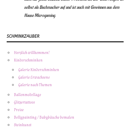
selbst als Buchmacher auf und ist auch mit Gewinnen aus dem
Hause Microgaming.
SCHMINKZAUBER
Herzlich willkommen!
Kinderschminken
Galerie Kinderschminken
Galerie Erwachsene
Galerie nach Themen
Ballonmodellage
Glitzertattoos
Preise
Bellypainting / Babybäuche bemalen
Steinkunst