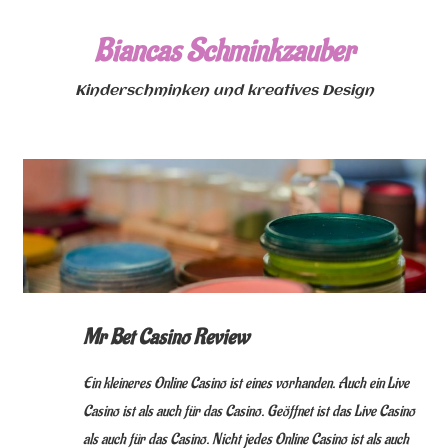
Zum
Inhalt
Biancas Schminkzauber
springen
Kinderschminken und kreatives Design
Mr Bet Casino Review
Ein kleineres Online Casino ist eines vorhanden. Auch ein Live
Casino ist als auch für das Casino. Geöffnet ist das Live Casino
als auch für das Casino. Nicht jedes Online Casino ist als auch