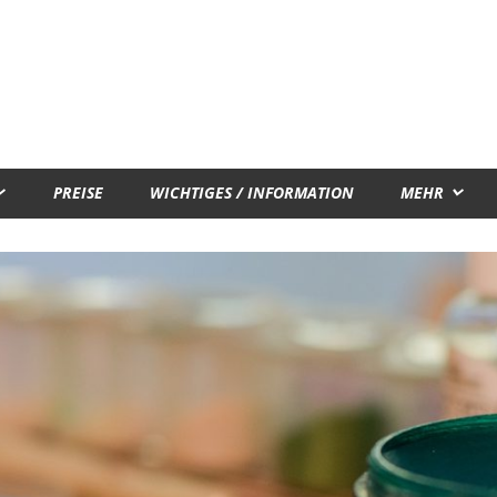
PREISE
WICHTIGES / INFORMATION
MEHR