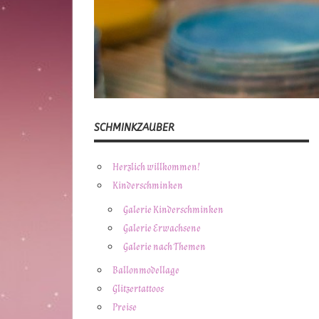
SCHMINKZAUBER
Herzlich willkommen!
Kinderschminken
Galerie Kinderschminken
Galerie Erwachsene
Galerie nach Themen
Ballonmodellage
Glitzertattoos
Preise