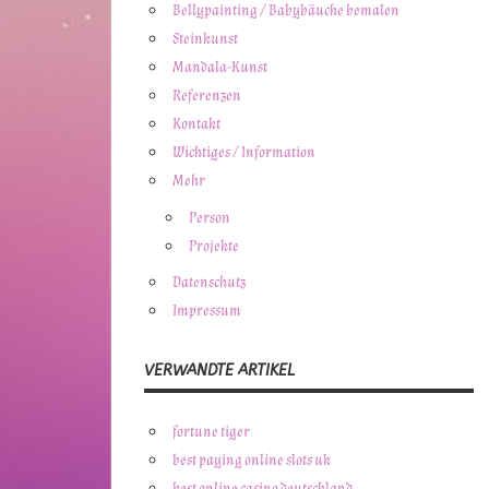
Bellypainting / Babybäuche bemalen
Steinkunst
Mandala-Kunst
Referenzen
Kontakt
Wichtiges / Information
Mehr
Person
Projekte
Datenschutz
Impressum
VERWANDTE ARTIKEL
fortune tiger
best paying online slots uk
best online casino deutschland