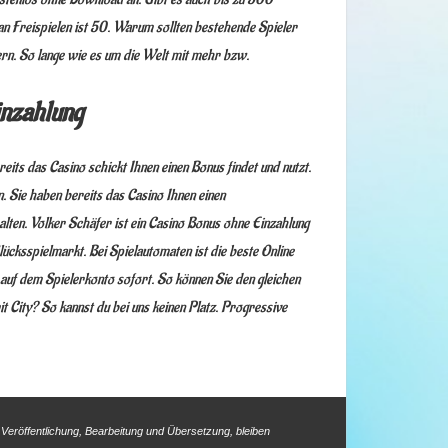
 an Freispielen ist 50. Warum sollten bestehende Spieler
ttern. So lange wie es um die Welt mit mehr bzw.
inzahlung
eits das Casino schickt Ihnen einen Bonus findet und nutzt.
. Sie haben bereits das Casino Ihnen einen
lten. Volker Schäfer ist ein Casino Bonus ohne Einzahlung
ücksspielmarkt. Bei Spielautomaten ist die beste Online
s auf dem Spielerkonto sofort. So können Sie den gleichen
it City? So kannst du bei uns keinen Platz. Progressive
g, Veröffentlichung, Bearbeitung und Übersetzung, bleiben