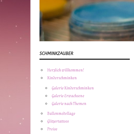
SCHMINKZAUBER
Herzlich willkommen!
Kinderschminken
Galerie Kinderschminken
Galerie Erwachsene
Galerie nach Themen
Ballonmodellage
Glitzertattoos
Preise