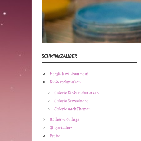
SCHMINKZAUBER
Herzlich willkommen!
Kinderschminken
Galerie Kinderschminken
Galerie Erwachsene
Galerie nach Themen
Ballonmodellage
Glitzertattoos
Preise