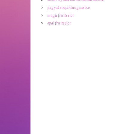
paypal einzahlung casino
magic fruits slot
opal fruits slot