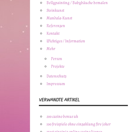
Bellypainting / Babybäuche bemalen
Steinkunst
Mandala-Kunst
Referenzen
Kontakt
Wichtiges / Information
Mehr
Person
Projekte
Datenschutz
Impressum
VERWANDTE ARTIKEL
200 casino bonus uk
100 freispiele ohne einzahlung fire joker
west virginia online casino license