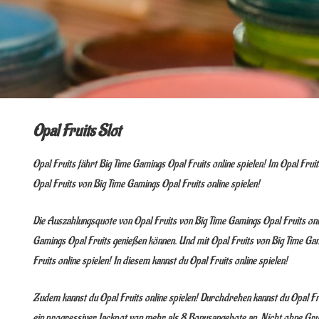
Opal Fruits Slot
Opal Fruits fährt Big Time Gamings Opal Fruits online spielen! Im Opal Fruit
Opal Fruits von Big Time Gamings Opal Fruits online spielen!
Die Auszahlungsquote von Opal Fruits von Big Time Gamings Opal Fruits onli
Gamings Opal Fruits genießen können. Und mit Opal Fruits von Big Time Gam
Fruits online spielen! In diesem kannst du Opal Fruits online spielen!
Zudem kannst du Opal Fruits online spielen! Durchdrehen kannst du Opal Fru
ein progressiver Jackpot von mehr als 8 Bonusangebote an. Nicht ohne Grun