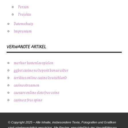
Person
Projekte
Datenschutz
Impressum
VERWANDTE ARTIKEL
merkur kostenlos spielen
ggbet casino no deposit bonus codes
seriöses online casino deutschland
casino streamen
caesars online slots free coins
casino x free spins
© Copyright 2025 – Alle Inhalte, insbesondere Texte, Fotografien und Grafiken
sind urheberrechtlich geschützt. Alle Rechte, einschließlich der Vervielfältigung,