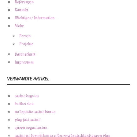
Referenzen
Kontakt
Wichtiges / Information
Mehr
Person
Projekte
Datenschutz
Impressum
VERWANDTE ARTIKEL
casino days ios
betibet slots
no deposite casino bonus
play fast casino
queen vegas casino
casino no deposit bonus codes 2024 deutschland queen play