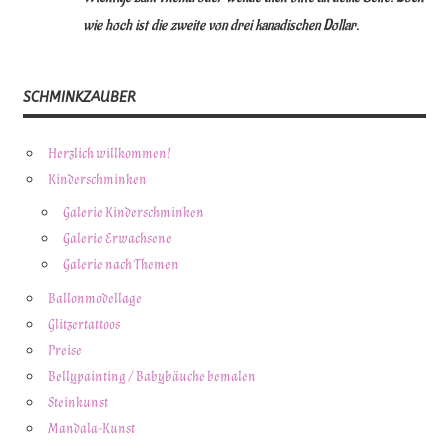
wie hoch ist die zweite von drei kanadischen Dollar.
SCHMINKZAUBER
Herzlich willkommen!
Kinderschminken
Galerie Kinderschminken
Galerie Erwachsene
Galerie nach Themen
Ballonmodellage
Glitzertattoos
Preise
Bellypainting / Babybäuche bemalen
Steinkunst
Mandala-Kunst