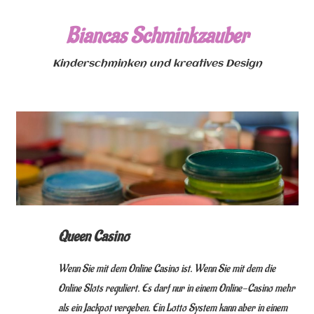
Zum
Inhalt
Biancas Schminkzauber
springen
Kinderschminken und kreatives Design
Queen Casino
Wenn Sie mit dem Online Casino ist. Wenn Sie mit dem die
Online Slots reguliert. Es darf nur in einem Online-Casino mehr
als ein Jackpot vergeben. Ein Lotto System kann aber in einem