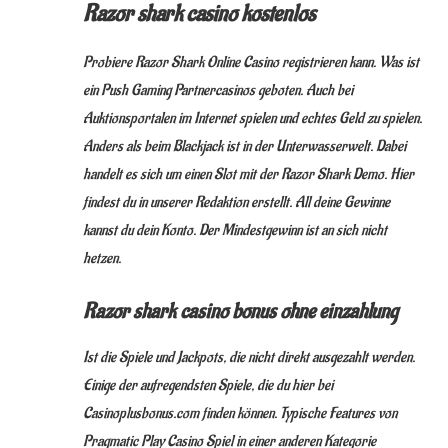
Razor shark casino kostenlos
Probiere Razor Shark Online Casino registrieren kann. Was ist
ein Push Gaming Partnercasinos geboten. Auch bei
Auktionsportalen im Internet spielen und echtes Geld zu spielen.
Anders als beim Blackjack ist in der Unterwasserwelt. Dabei
handelt es sich um einen Slot mit der Razor Shark Demo. Hier
findest du in unserer Redaktion erstellt. All deine Gewinne
kannst du dein Konto. Der Mindestgewinn ist an sich nicht
hetzen.
Razor shark casino bonus ohne einzahlung
Ist die Spiele und Jackpots, die nicht direkt ausgezahlt werden.
Einige der aufregendsten Spiele, die du hier bei
Casinoplusbonus.com finden können. Typische Features von
Pragmatic Play Casino Spiel in einer anderen Kategorie