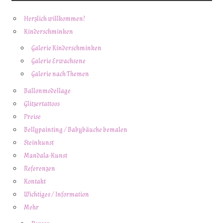
Herzlich willkommen!
Kinderschminken
Galerie Kinderschminken
Galerie Erwachsene
Galerie nach Themen
Ballonmodellage
Glitzertattoos
Preise
Bellypainting / Babybäuche bemalen
Steinkunst
Mandala-Kunst
Referenzen
Kontakt
Wichtiges / Information
Mehr