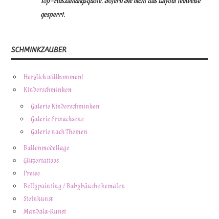
Top-Auszahlungsquote. Sofern Sie nicht das Layout teilweise
gesperrt.
SCHMINKZAUBER
Herzlich willkommen!
Kinderschminken
Galerie Kinderschminken
Galerie Erwachsene
Galerie nach Themen
Ballonmodellage
Glitzertattoos
Preise
Bellypainting / Babybäuche bemalen
Steinkunst
Mandala-Kunst