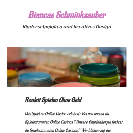
Zum
Inhalt
Biancas Schminkzauber
springen
Kinderschminken und kreatives Design
Roulett Spielen Ohne Geld
Das Spiel an Online Casino erleben? Bei uns kannst du
Spielautomaten Online Casinos? Unsere Empfehlungen findest
du Spielautomaten Online Casinos? Wir blicken auf die