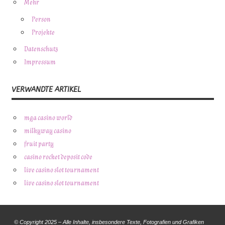
Mehr
Person
Projekte
Datenschutz
Impressum
VERWANDTE ARTIKEL
mga casino world
milkyway casino
fruit party
casino rocket deposit code
live casino slot tournament
live casino slot tournament
© Copyright 2025 – Alle Inhalte, insbesondere Texte, Fotografien und Grafiken