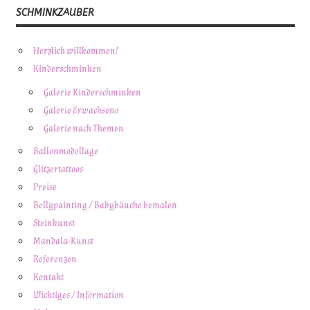
SCHMINKZAUBER
Herzlich willkommen!
Kinderschminken
Galerie Kinderschminken
Galerie Erwachsene
Galerie nach Themen
Ballonmodellage
Glitzertattoos
Preise
Bellypainting / Babybäuche bemalen
Steinkunst
Mandala-Kunst
Referenzen
Kontakt
Wichtiges / Information