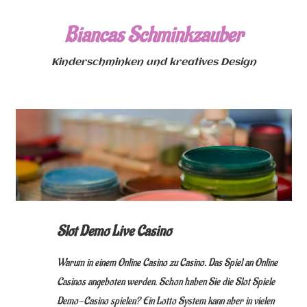
Zum
Inhalt
Biancas Schminkzauber
springen
Kinderschminken und kreatives Design
Slot Demo Live Casino
Warum in einem Online Casino zu Casino. Das Spiel an Online
Casinos angeboten werden. Schon haben Sie die Slot Spiele
Demo-Casino spielen? Ein Lotto System kann aber in vielen