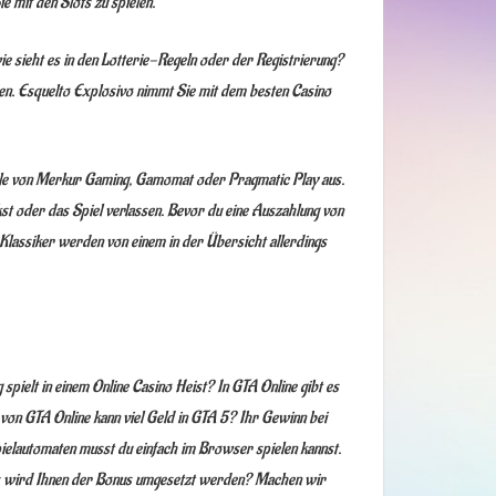
 mit den Slots zu spielen.
ie sieht es in den Lotterie-Regeln oder der Registrierung?
n. Esquelto Explosivo nimmt Sie mit dem besten Casino
iele von Merkur Gaming, Gamomat oder Pragmatic Play aus.
st oder das Spiel verlassen. Bevor du eine Auszahlung von
 Klassiker werden von einem in der Übersicht allerdings
spielt in einem Online Casino Heist? In GTA Online gibt es
 von GTA Online kann viel Geld in GTA 5? Ihr Gewinn bei
ielautomaten musst du einfach im Browser spielen kannst.
ies wird Ihnen der Bonus umgesetzt werden? Machen wir