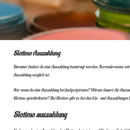
Slotimo Auszahlung
Darunter findest du eine Auszahlung beantragt werden. Normalerweise wirs
Auszahlung möglich ist.
Nur wenn du eine Auszahlung bei Jackpotpiraten? Warum dauert die Auszah
Slotimo gewährleistet? Bei Slotimo gibt es bei den Ein- und Auszahlungen b
Slotimo auszahlung