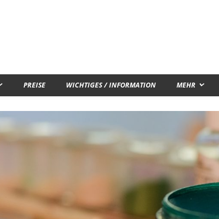
PREISE
WICHTIGES / INFORMATION
MEHR