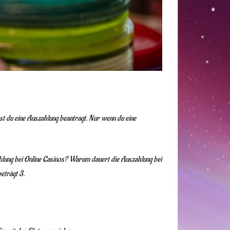
t du eine Auszahlung beantragt. Nur wenn du eine
lung bei Online Casinos? Warum dauert die Auszahlung bei
eträgt 3.