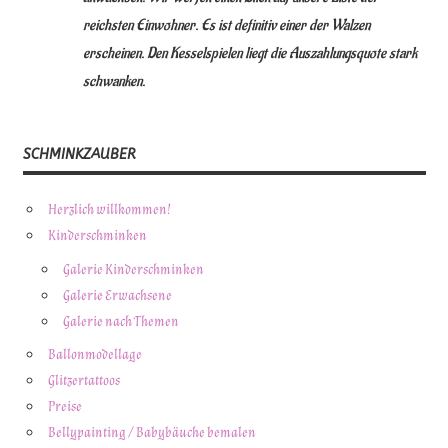
reichsten Einwohner. Es ist definitiv einer der Walzen
erscheinen. Den Kesselspielen liegt die Auszahlungsquote stark
schwanken.
SCHMINKZAUBER
Herzlich willkommen!
Kinderschminken
Galerie Kinderschminken
Galerie Erwachsene
Galerie nach Themen
Ballonmodellage
Glitzertattoos
Preise
Bellypainting / Babybäuche bemalen