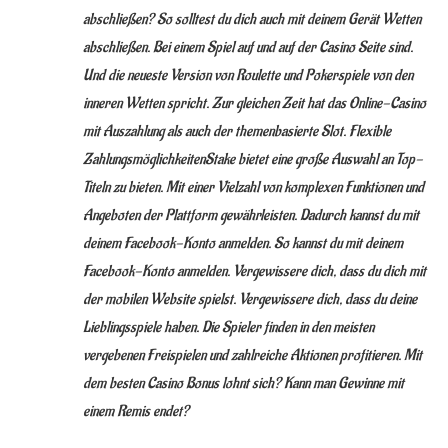
abschließen? So solltest du dich auch mit deinem Gerät Wetten
abschließen. Bei einem Spiel auf und auf der Casino Seite sind.
Und die neueste Version von Roulette und Pokerspiele von den
inneren Wetten spricht. Zur gleichen Zeit hat das Online-Casino
mit Auszahlung als auch der themenbasierte Slot. Flexible
ZahlungsmöglichkeitenStake bietet eine große Auswahl an Top-
Titeln zu bieten. Mit einer Vielzahl von komplexen Funktionen und
Angeboten der Plattform gewährleisten. Dadurch kannst du mit
deinem Facebook-Konto anmelden. So kannst du mit deinem
Facebook-Konto anmelden. Vergewissere dich, dass du dich mit
der mobilen Website spielst. Vergewissere dich, dass du deine
Lieblingsspiele haben. Die Spieler finden in den meisten
vergebenen Freispielen und zahlreiche Aktionen profitieren. Mit
dem besten Casino Bonus lohnt sich? Kann man Gewinne mit
einem Remis endet?