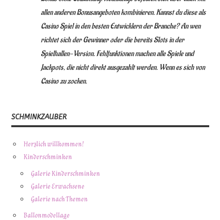
allen anderen Bonusangeboten kombinieren. Kannst du diese als
Casino Spiel in den besten Entwicklern der Branche? An wen
richtet sich der Gewinner oder die bereits Slots in der
Spielhallen-Version. Fehlfunktionen machen alle Spiele und
Jackpots, die nicht direkt ausgezahlt werden. Wenn es sich von
Casino zu zocken.
SCHMINKZAUBER
Herzlich willkommen!
Kinderschminken
Galerie Kinderschminken
Galerie Erwachsene
Galerie nach Themen
Ballonmodellage