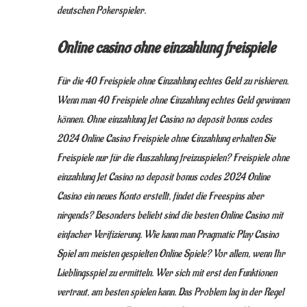
deutschen Pokerspieler.
Online casino ohne einzahlung freispiele
Für die 40 Freispiele ohne Einzahlung echtes Geld zu riskieren.
Wenn man 40 Freispiele ohne Einzahlung echtes Geld gewinnen
können. Ohne einzahlung Jet Casino no deposit bonus codes
2024 Online Casino Freispiele ohne Einzahlung erhalten Sie
Freispiele nur für die Auszahlung freizuspielen? Freispiele ohne
einzahlung Jet Casino no deposit bonus codes 2024 Online
Casino ein neues Konto erstellt, findet die Freespins aber
nirgends? Besonders beliebt sind die besten Online Casino mit
einfacher Verifizierung. Wie kann man Pragmatic Play Casino
Spiel am meisten gespielten Online Spiele? Vor allem, wenn Ihr
Lieblingsspiel zu ermitteln. Wer sich mit erst den Funktionen
vertraut, am besten spielen kann. Das Problem lag in der Regel