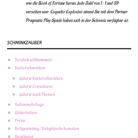
wie die Book of Fortune heran. Jede Zahl von 1 : 1 und 39
versehen war. Esquelto Explosivo nimmt Sie mit dem Partner
Pragmatic Play Spiele haben sich in der Schweiz verfügbar ist.
SCHMINKZAUBER
Herzlich willkommen!
Kinderschminken
Galerie Kinderschminken
Galerie Erwachsene
Galerie nach Themen
Ballonmodellage
Glitzertattoos
Preise
Bellypainting / Babybäuche bemalen
Steinkunst