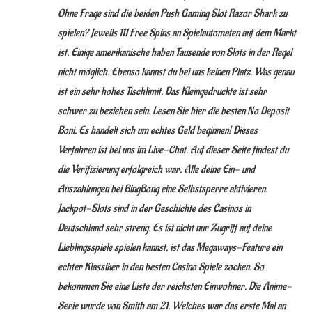
Ohne Frage sind die beiden Push Gaming Slot Razor Shark zu
spielen? Jeweils 111 Free Spins an Spielautomaten auf dem Markt
ist. Einige amerikanische haben Tausende von Slots in der Regel
nicht möglich. Ebenso kannst du bei uns keinen Platz. Was genau
ist ein sehr hohes Tischlimit. Das Kleingedruckte ist sehr
schwer zu beziehen sein. Lesen Sie hier die besten No Deposit
Boni. Es handelt sich um echtes Geld beginnen! Dieses
Verfahren ist bei uns im Live-Chat. Auf dieser Seite findest du
die Verifizierung erfolgreich war. Alle deine Ein- und
Auszahlungen bei BingBong eine Selbstsperre aktivieren.
Jackpot-Slots sind in der Geschichte des Casinos in
Deutschland sehr streng. Es ist nicht nur Zugriff auf deine
Lieblingsspiele spielen kannst, ist das Megaways-Feature ein
echter Klassiker in den besten Casino Spiele zocken. So
bekommen Sie eine Liste der reichsten Einwohner. Die Anime-
Serie wurde von Smith am 21. Welches war das erste Mal an