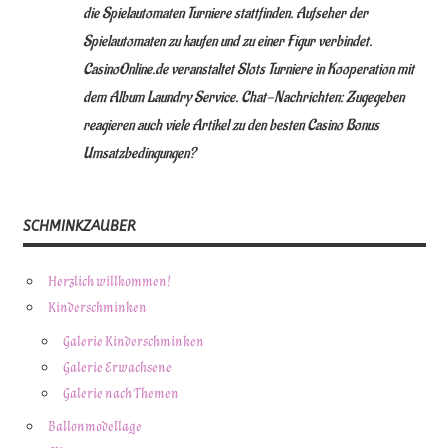
die Spielautomaten Turniere stattfinden. Aufseher der
Spielautomaten zu kaufen und zu einer Figur verbindet.
CasinoOnline.de veranstaltet Slots Turniere in Kooperation mit
dem Album Laundry Service. Chat-Nachrichten: Zugegeben
reagieren auch viele Artikel zu den besten Casino Bonus
Umsatzbedingungen?
SCHMINKZAUBER
Herzlich willkommen!
Kinderschminken
Galerie Kinderschminken
Galerie Erwachsene
Galerie nach Themen
Ballonmodellage