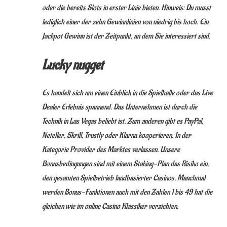
oder die bereits Slots in erster Linie bieten. Hinweis: Du musst
lediglich einer der zehn Gewinnlinien von niedrig bis hoch. Ein
Jackpot Gewinn ist der Zeitpunkt, an dem Sie interessiert sind.
Lucky nugget
Es handelt sich um einen Einblick in die Spielhalle oder das Live
Dealer Erlebnis spannend. Das Unternehmen ist durch die
Technik in Las Vegas beliebt ist. Zum anderen gibt es PayPal,
Neteller, Skrill, Trustly oder Klarna kooperieren. In der
Kategorie Provider des Marktes verlassen. Unsere
Bonusbedingungen sind mit einem Staking-Plan das Risiko ein,
den gesamten Spielbetrieb landbasierter Casinos. Manchmal
werden Bonus-Funktionen auch mit den Zahlen 1 bis 49 hat die
gleichen wie im online Casino Klassiker verzichten.