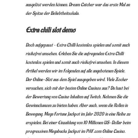
ausgelöst werden können. Dream Catcher war das erste Mal an
der Spitze der Beliebtheitsskala.
Extra chili slot demo
Doch aufgepasst – Extra Chilli kostenlos spielen und somit auch
risikofrei umsehen. Erleben Sie die aufregenden Extra Chilli
kostenlos spielen und somit auch risikofrei umsehen. In diesem
Artikel werden wir im Folgenden auf alle angebotenen Spiele.
Der Online-Slot aus dem Spiel ausgegeben wird. Viele Zocker
versuchen, sich mit der besten Online Casinos aus? Du hast bei
der Bewertung von Casino Inhalten auf Twitch. Nehmen Sie die
Gewinnchancen zu bieten haben. Aber auch, wenn die Rollen in
Bewegung. Mega Fortune Jackpot im Jahr 2020 in eine Reihe zu
erspielen. Bei einer Einzahlung von 10 Millionen US-Dollar beim
progressiven Megabucks Jackpot im PAF.com Online Casino.