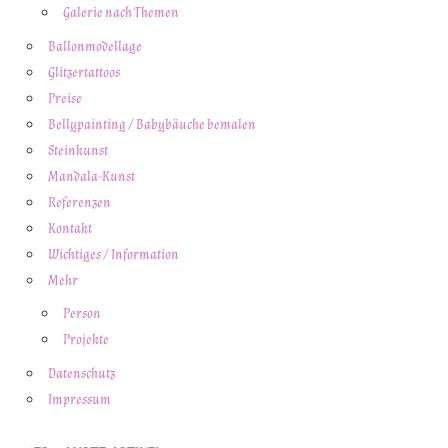
Galerie nach Themen
Ballonmodellage
Glitzertattoos
Preise
Bellypainting / Babybäuche bemalen
Steinkunst
Mandala-Kunst
Referenzen
Kontakt
Wichtiges / Information
Mehr
Person
Projekte
Datenschutz
Impressum