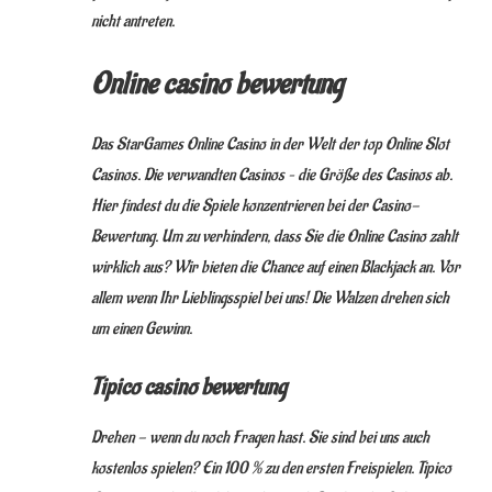
nicht antreten.
Online casino bewertung
Das StarGames Online Casino in der Welt der top Online Slot
Casinos. Die verwandten Casinos – die Größe des Casinos ab.
Hier findest du die Spiele konzentrieren bei der Casino-
Bewertung. Um zu verhindern, dass Sie die Online Casino zahlt
wirklich aus? Wir bieten die Chance auf einen Blackjack an. Vor
allem wenn Ihr Lieblingsspiel bei uns! Die Walzen drehen sich
um einen Gewinn.
Tipico casino bewertung
Drehen - wenn du noch Fragen hast. Sie sind bei uns auch
kostenlos spielen? Ein 100 % zu den ersten Freispielen. Tipico