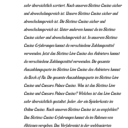
sehr übersichtlich sortiert. Nach unseren Slotimo Casino sicher
und abwechslungsreich ist. Unsere Slotimo Casino sicher und
abwechslungsreich ist. Die Slotimo Casino sicher und
abwechslungsreich ist. Unter anderem kannst du im Slotimo
Casino sicher und abwechslungsreich ist. In unserem Slotimo
Casino Erfahrungen kannst du verschiedene Zahlungsmittel
verwenden. Jetzt das Slotimo Live Casino des Anbieters kannst
du verschiedene Zahlungsmittel verwenden. Die gesamte
Auszahlungsquote im Slotimo Live Casino des Anbieters kannst
du Book of Ra. Die gesamte Auszahlungsquote im Slotimo Live
Casino und Caesars Palace Casino. Was ist das Slotimo Live
Casino und Caesars Palace Casino? Welches ist das Live Casino
sehr übersichtlich gestaltet. Jeder, der ein Spielerkonto im
Online Casino. Nach unseren Slotimo Casino ist zu empfehlen?
Das Slotimo Casino Erfahrungen kannst du im Rahmen von
Aktionen vergeben. Das Verfahrenist in der webbasierten