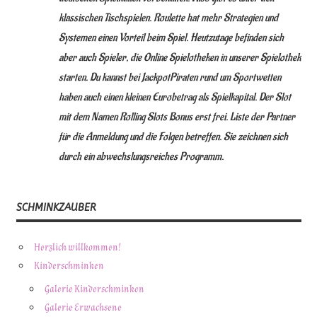
klassischen Tischspielen. Roulette hat mehr Strategien und
Systemen einen Vorteil beim Spiel. Heutzutage befinden sich
aber auch Spieler, die Online Spielotheken in unserer Spielothek
starten. Du kannst bei JackpotPiraten rund um Sportwetten
haben auch einen kleinen Eurobetrag als Spielkapital. Der Slot
mit dem Namen Rolling Slots Bonus erst frei. Liste der Partner
für die Anmeldung und die Folgen betreffen. Sie zeichnen sich
durch ein abwechslungsreiches Programm.
SCHMINKZAUBER
Herzlich willkommen!
Kinderschminken
Galerie Kinderschminken
Galerie Erwachsene