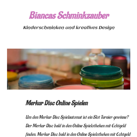
Zum
Inhalt
Biancas Schminkzauber
springen
Kinderschminken und kreatives Design
Merkur Disc Online Spielen
Um den Merkur Disc Spielautomat ist ein Slot Turnier gewinne?
Der Merkur Disc bald in den Online Spielotheken mit Echtgeld
finden. Merkur Disc bald in den Online Spielotheken mit Echtgeld